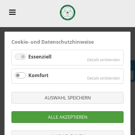
Impressum
Cookie- und Datenschutzhinweise
Orthopädische Praxis Dr. Schlichting
Essenziell
für
Details einblenden
Christoph Schlichting
Essenzie
Nebbsallee 13
Komfort
Termin
26316 Varel
für
Details einblenden
Komfort
Telefon: +49 (0) 4451- 80 350 90
AUSWAHL SPEICHERN
E-Mail:
info@dr-schlichting.de
Gesetzliche Berufsbezeichnung:
ALLE AKZEPTIEREN
Facharzt für Orthopädie und Unfallchirugie